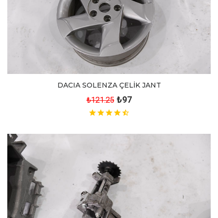
DACIA SOLENZA ÇELİK JANT
₺97
₺121.25