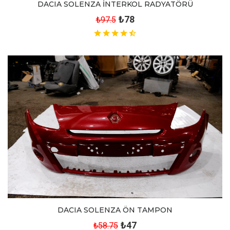
DACIA SOLENZA İNTERKOL RADYATÖRÜ
₺78
₺97.5
DACIA SOLENZA ÖN TAMPON
₺47
₺58.75