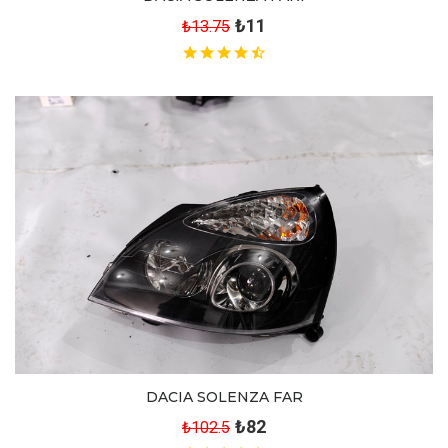
₺11
₺13.75
DACIA SOLENZA FAR
₺82
₺102.5