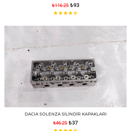
₺93
₺116.25
DACIA SOLENZA SİLİNDİR KAPAKLARI
₺37
₺46.25