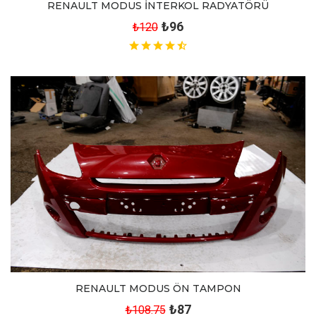
RENAULT MODUS İNTERKOL RADYATÖRÜ
₺96
₺120
RENAULT MODUS ÖN TAMPON
₺87
₺108.75