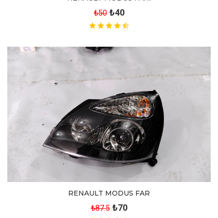
₺40
₺50
RENAULT MODUS FAR
₺70
₺87.5