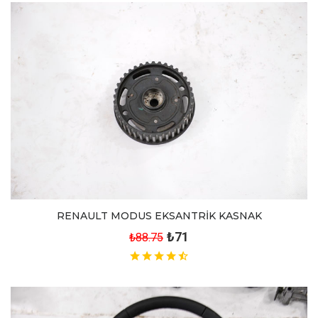
RENAULT MODUS EKSANTRİK KASNAK
₺71
₺88.75