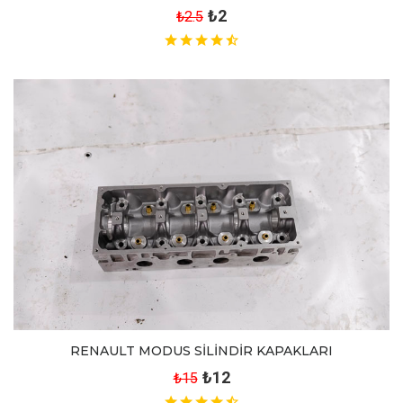
₺2
₺2.5
RENAULT MODUS SİLİNDİR KAPAKLARI
₺12
₺15