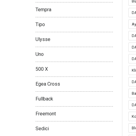
Bu
Tempra
DA
Tipo
Ay
DA
Ulysse
DA
Uno
DA
500 X
Kl
DA
Egea Cross
Ba
Fullback
DA
Freemont
Ko
Sedici
Bl