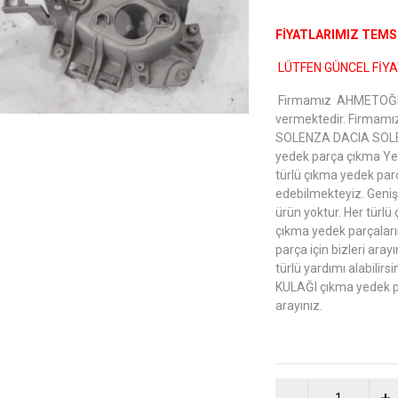
FİYATLARIMIZ TEMSİ
LÜTFEN GÜNCEL FİYAT
Firmamız AHMETOĞLU
vermektedir. Firmamı
SOLENZA DACIA SOLE
yedek parça çıkma Yed
türlü çıkma yedek parç
edebilmekteyiz. Geni
ürün yoktur. Her türlü 
çıkma yedek parçaları
parça için bizleri ara
türlü yardımı alabi
KULAĞI çıkma yedek pa
arayınız.