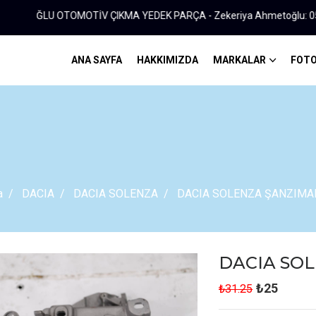
 OTOMOTİV ÇIKMA YEDEK PARÇA - Zekeriya Ahmetoğlu: 0535 601 64 6
ANA SAYFA
HAKKIMIZDA
MARKALAR
FOTO
a
DACIA
DACIA SOLENZA
DACIA SOLENZA ŞANZIMA
DACIA SO
₺25
₺31.25