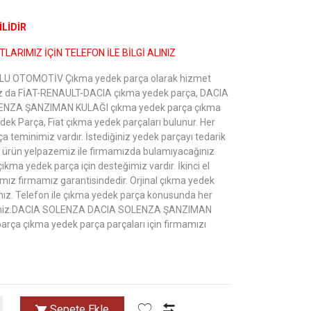
LİDİR
LARIMIZ İÇİN TELEFON İLE BİLGİ ALINIZ
 OTOMOTİV Çıkma yedek parça olarak hizmet
z da FİAT-RENAULT-DACIA çıkma yedek parça, DACIA
NZA ŞANZIMAN KULAĞI çıkma yedek parça çıkma
ek Parça, Fiat çıkma yedek parçaları bulunur. Her
a teminimiz vardır. İstediğiniz yedek parçayı tedarik
ş ürün yelpazemiz ile firmamızda bulamıyacağınız
çıkma yedek parça için desteğimiz vardır. İkinci el
mız firmamız garantisindedir. Orjinal çıkma yedek
yınız. Telefon ile çıkma yedek parça konusunda her
lirsiniz.DACIA SOLENZA DACIA SOLENZA ŞANZIMAN
rça çıkma yedek parça parçaları için firmamızı
Sepete Ekle