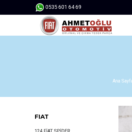
0535 601 64 69
AHMETOĞLU
Ana Sayf
FIAT
124 FİAT SPİDER