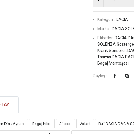
Kategori :
DACIA
Marka :
DACIA SOL
Etiketler:
DACIA DAC
SOLENZA Göstergel
Krank Sensörü ,
DAC
Taşıyıcı DACIA DA
Bagaj Menteşesi ,
Paylaş :
ETAY
en Disk Aynası
Bagaj Kilidi
Silecek
Volant
Buji DACIA DACIA 