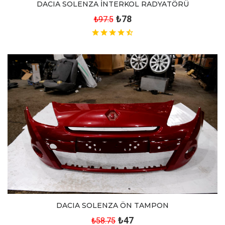
DACIA SOLENZA İNTERKOL RADYATÖRÜ
₺78
₺97.5
DACIA SOLENZA ÖN TAMPON
₺47
₺58.75