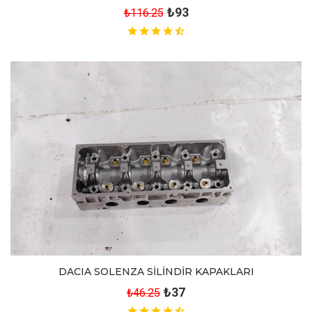
₺93
₺116.25
DACIA SOLENZA SİLİNDİR KAPAKLARI
₺37
₺46.25