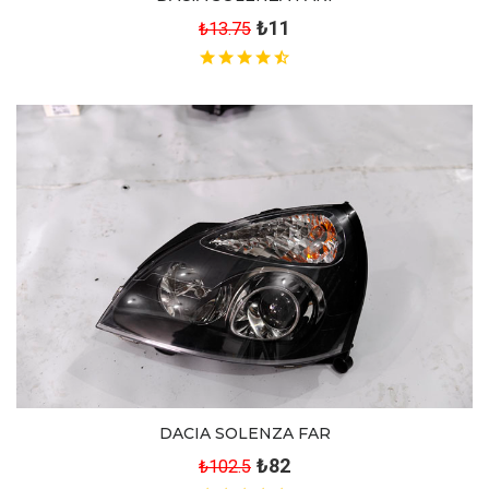
₺11
₺13.75
DACIA SOLENZA FAR
₺82
₺102.5