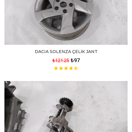
DACIA SOLENZA ÇELİK JANT
₺97
₺121.25