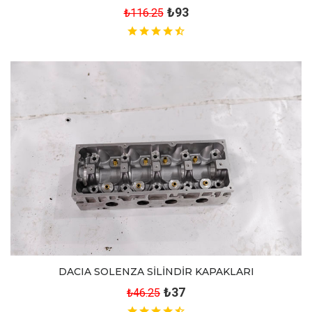
₺93
₺116.25
DACIA SOLENZA SİLİNDİR KAPAKLARI
₺37
₺46.25