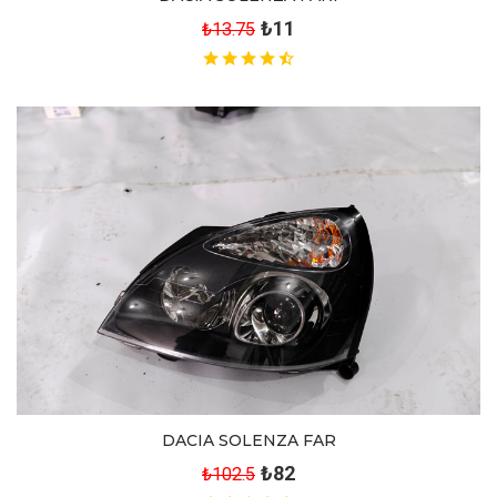
₺11
₺13.75
DACIA SOLENZA FAR
₺82
₺102.5