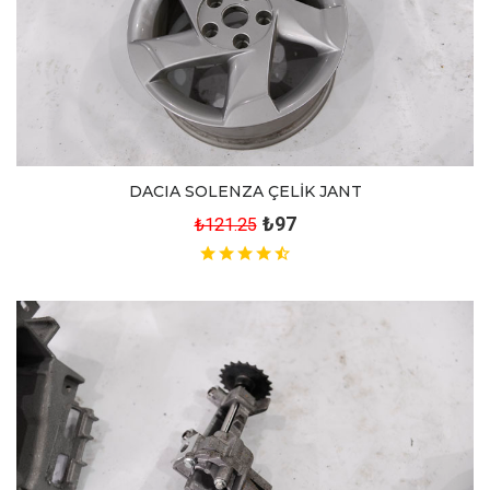
DACIA SOLENZA ÇELİK JANT
₺97
₺121.25