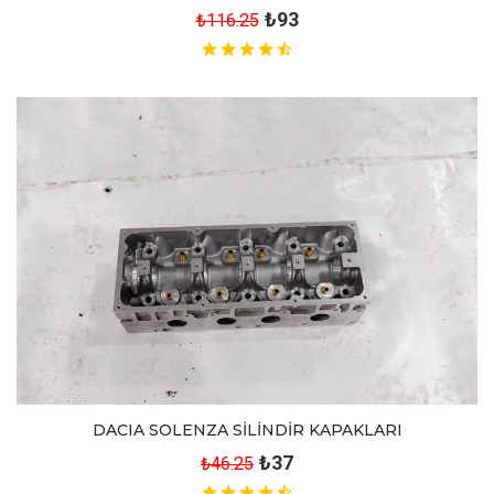
₺93
₺116.25
DACIA SOLENZA SİLİNDİR KAPAKLARI
₺37
₺46.25