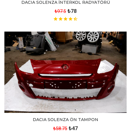
DACIA SOLENZA İNTERKOL RADYATÖRÜ
₺78
₺97.5
DACIA SOLENZA ÖN TAMPON
₺47
₺58.75