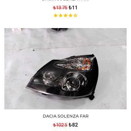
₺11
₺13.75
DACIA SOLENZA FAR
₺82
₺102.5